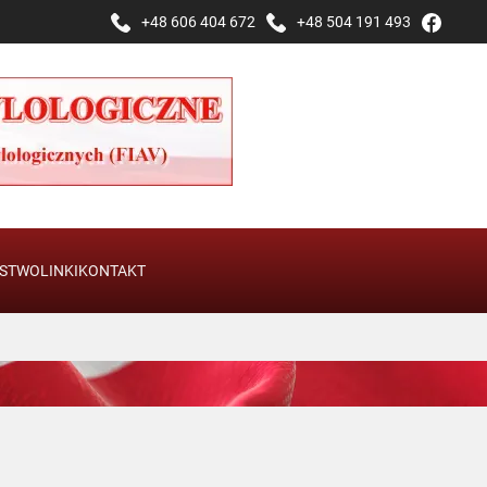
+48 606 404 672
+48 504 191 493
STWO
LINKI
KONTAKT