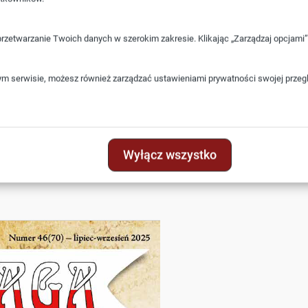
r 46(70):
przetwarzanie Twoich danych w szerokim zakresie. Klikając „Zarządzaj opcjam
ym serwisie, możesz również zarządzać ustawieniami prywatności swojej przeglą
eży
Wyłącz wszystko