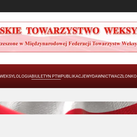
WEKSYLOLOGIA
BIULETYN PTW
PUBLIKACJE
WYDAWNICTWA
CZŁONKO