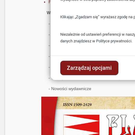
Flaga Nr 46(70) - lipiec-wrzesień 2025
W najnowszym numerze Biuletynu FLAGA N
Klikając „Zgadzam się” wyrażasz zgodę na 
- Historia flagi Wenezueli
- Flaga rozejmu
Niezależnie od ustawień preferencji w nasz
danych znajdziesz w
Polityce prywatności.
- Flaga z Gwiazdą Północy
- Modyfikacja flagi Kirgistanu
- Herby Watykanu i ostatnio panujących papi
Zarządzaj opcjami
- Weksylia w twórczości Františka Kupki
- Nowości wydawnicze