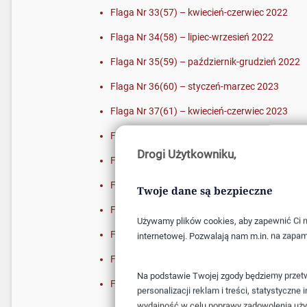
Flaga Nr 33(57) – kwiecień-czerwiec 2022
Flaga Nr 34(58) – lipiec-wrzesień 2022
Flaga Nr 35(59) – październik-grudzień 2022
Flaga Nr 36(60) – styczeń-marzec 2023
Flaga Nr 37(61) – kwiecień-czerwiec 2023
Flaga Nr 38(62) – lipiec-wrzesień 2023
Drogi Użytkowniku,
Flaga Nr 39(63) – październik-grudzień 2023
Flaga Nr 40(64) – styczeń-marzec 2024
Twoje dane są bezpieczne
Flaga Nr 41(65) – kwiecień-czerwiec 2024
Używamy plików cookies, aby zapewnić Ci na
Flaga Nr 42(66) – lipiec-wrzesień 2024
internetowej. Pozwalają nam m.in. na zapam
Flaga Nr 43(67) - październik-grudzień 2024
Na podstawie Twojej zgody będziemy przetwa
Flaga Nr 44(68) - styczeń-marzec 2025
personalizacji reklam i treści, statystyczn
wydajność w celu poprawy zadowolenia uż