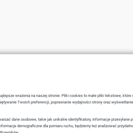
jlepsze wrażenia na naszej stronie. Pliki cookies to małe pliki tekstowe, któr
iętywanie Twoich preferencji, poprawianie wydajności strony oraz wyświetlani
rzać dane osobowe, takie jak unikalne identyfikatory, informacje przesyłane 
e informacje demograficzne dla pomiaru ruchu, będziemy też analizować przydatn
ytkowników.