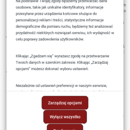
Na podstawie Twojej zgody będziemy przetwarzać dane
dysponuje specjalnie oznakowanym pojazdem. Na ogół znakiem
osobowe, takie jak unikalne identyfikatory, informacje
wyróżniającym jest tu proporczyk - będący miniaturą osobistego
przesyłane przez urządzenia końcowe służące do
weksylium (chorągwi, sztandaru bądź flagi) głowy państwa -
personalizacji reklam i treści, statystyczne informacje
wyeksponowany na drążku flagowym mocowanym do błotnika
demograficzne dla pomiaru ruchu, będziemy też analizować
samochodu.
przydatność niektórych rozwiązań serwisu, ich wydajność w
Sztandary Gwardii Szwajcarskiej. [34,2 MB]
celu poprawy zadowolenia użytkowników.
W dniu 6 maja przypada coroczne święto Gwardii Szwajcarskiej,
zwanej też Gwardią Papieską - Guardia Svizzera Pontificia (łac.:
Klikając „Zgadzam się” wyrażasz zgodę na przetwarzanie
Cohors pedestris Helvetiorum a sacra custodia Pontificis),
Twoich danych w szerokim zakresie. Klikając „Zarządzaj
pełniąca rolę straży przybocznej papieża..
opcjami” możesz dokonać wyboru ustawień.
Bandera dla marynarki polskiej projektu Bogumiła Nowotnego.
[8,4 MB]
Niezależnie od ustawień preferencji w naszym serwisie,
W listopadowym numerze „Morza” z 1988 r. przedstawione
zostały zrealizowane i niezrealizowane projekty bander i flag
możesz również zarządzać ustawieniami prywatności
okrętowych dla powstającej Marynarki Polskiej. W kolejnym
swojej przeglądarki. Więcej informacji o przetwarzaniu
Zarządzaj opcjami
odcinku przedstawiamy projekt bandery opracowany przez
danych znajdziesz w
Polityce prywatności.
pierwszego dowódcę Polskiej Marynarki wojennej (zwanej
wówczas Marynarką Polską) - pułkownika marynarki Bogumiła
Wyłącz wszystko
Nowotnego. Projekt ten zrealizowano. Ważny jest również fakt,
iż do naszych czasów zachował się jeden z dwóch ówcześnie