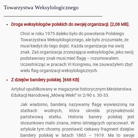
Towarzystwa Weksylologicznego
Droga weksylologów polskich do swojej organizacji. [2,08 MB].
Choć w roku 1975 daleko było do powołania Polskiego
Towarzystwa Weksylologicznego, ale było zrozumiałe, że
musi kiedyś do tego dojść. Każda organizacja ma swój
znak. Zaś organizacja zrzeszająca weksylologów, jako swój
podstawowy znak musi mieć flagę – rozumowałem.
Uczestnicząc w pracach VI Kongresu, nie zauważyłem zbyt
wielu flag organizacji weksylologicznych.
Z dziejów bandery polskiej. [668 KB]
Artykuł opublikowany w magazynie historycznym Ministerstwa
Edukacji Narodowej „Mówią Wieki” nr 2/90 s. 30-33.
Jak wiadomo, banderą nazywamy flagę wywieszoną na
statkach wodnych, która określa przynależność
państwową statku. Historia banery polskiej jest
stosunkowo mało znana, mimo istniejących opracowań. W
artykule tym chcemy przestawić ciekawy fragment dziejów
bandery polskiej w latach 1863 – 1919. Ma to swoje