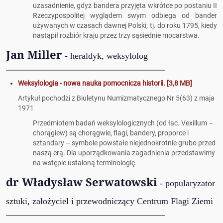
uzasadnienie, gdyż bandera przyjęta wkrótce po postaniu II
Rzeczypospolitej wyglądem swym odbiega od bander
używanych w czasach dawnej Polski, tj. do roku 1795, kiedy
nastąpił rozbiór kraju przez trzy sąsiednie mocarstwa.
Jan Miller
- heraldyk, weksylolog
Weksylologia - nowa nauka pomocnicza historii. [3,8 MB]
Artykuł pochodzi z Biuletynu Numizmatycznego Nr 5(63) z maja
1971
Przedmiotem badań weksylologicznych (od łac. Vexillum –
chorągiew) są chorągwie, flagi, bandery, proporce i
sztandary – symbole powstałe niejednokrotnie grubo przed
naszą erą. Dla uporządkowania zagadnienia przedstawimy
na wstępie ustaloną terminologię.
dr Władysław Serwatowski
- popularyzator
sztuki, założyciel i przewodniczący Centrum Flagi Ziemi