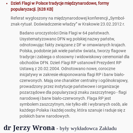
Dzień Flagi w Polsce tradycje międzynarodowe, formy
popularyzacji. [628 KB]
Referat wygłoszony na międzynarodowej konferencji „Symbol-
znak-rytuał. Doświadczenie władzy” w Krakowie 23.02.2012 r.
Badano uroczystości Dnia Flagi w 64 państwach.
Usystematyzowano DFN wg polskiej nazwy państw,
odnotowując fakty związane z DF w omawianych krajach.
Polska, podobnie jak wiele państw świata, tworzy flagowe
tradycje i zabiega o stosowny i widowiskowy ceremoniał dla
obchodów DFN. Dzień Flagi RP ustanowił Prezydent RP
Ustawą z 20.02.2004. Odnotowano nowe, coroczne
inicjatywy w zakresie eksponowania flagi RP i barw biało-
czerwonych. Mają one charakter centralny i ogólnokrajowy,
prowadzony przez instytucje państwowe i organizacje
pozarządowe dla popularyzacji znaku zaszczytnego - flagi
narodowej i barw biało-czerwonych. Flaga RP jest
symbolem zaszczytnym, nie tylko elit i wybranych osób, ale
każdego Polaka i każdej osoby, która szanuje i raduje się z
polskich barw narodowych.
dr Jerzy Wrona
- były wykładowca Zakładu