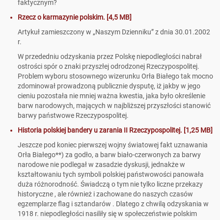
faktycznym?
Rzecz o karmazynie polskim. [4,5 MB]
Artykuł zamieszczony w „Naszym Dzienniku” z dnia 30.01.2002
r.
W przededniu odzyskania przez Polskę niepodległości nabrał
ostrości spór o znaki przyszłej odrodzonej Rzeczypospolitej.
Problem wyboru stosownego wizerunku Orła Białego tak mocno
zdominował prowadzoną publicznie dysputę, iż jakby w jego
cieniu pozostała nie mniej ważna kwestia, jaka było określenie
barw narodowych, mających w najbliższej przyszłości stanowić
barwy państwowe Rzeczypospolitej.
Historia polskiej bandery u zarania II Rzeczypospolitej. [1,25 MB]
Jeszcze pod koniec pierwszej wojny światowej fakt uznawania
Orła Białego**) za godło, a barw biało-czerwonych za barwy
narodowe nie podlegał w zasadzie dyskusji, jednakże w
kształtowaniu tych symboli polskiej państwowości panowała
duża różnorodność. Świadczą o tym nie tylko liczne przekazy
historyczne , ale również i zachowane do naszych czasów
egzemplarze flag i sztandarów . Dlatego z chwilą odzyskania w
1918 r. niepodległości nasiliły się w społeczeństwie polskim