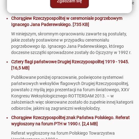
Zgadzam się
wykonanych egzemplarzy tej bandery, który znajduje się obecnie
w zbiorach Muzeum Wojska Polskiego w Warszawie.
Chorągiew Rzeczypospolitej w ceremoniale pogrzebowym
Ignacego Jana Paderewskiego. [735 KB]
W niniejszym, skromnym opracowaniu zawarte są postulaty,
jakie zostały postawione w przypadku ceremoniału
pogrzebowego śp. Ignacego Jana Paderewskiego, którego
doczesne szczątki sprowadzone zostały do Ojczyzny w 1992 r.
Cztery flagi państwowe Drugiej Rzeczypospolitej 1919 - 1945.
[16,5 MB]
Publikowane poniżej opracowanie, poświęcone systemowi
państwowych weksyliów flagowych Drugiej Rzeczypospolitej,
powstało z myślą jego prezentacji na forum światowego, XXV
Kongresu Weksylologicznego ROTTERDAM 2013. – w
założeniach więc skierowane zostało do zupełnie innej kategorii
odbiorców, jakimi są zagraniczni weksylolodzy.
Chorągiew Rzeczypospolitej znak Państwa Polskiego. Referat
wygłoszony na forum PTH w 1990 r. [2,4 MB]
Referat wygłoszony na forum Polskiego Towarzystwa