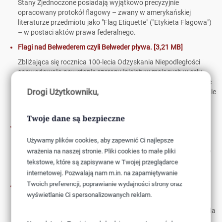
Stany Zjednoczone posiadają wyjątkowo precyzyjnie
opracowany protokół flagowy – zwany w amerykańskiej
literaturze przedmiotu jako "Flag Etiquette" ("Etykieta Flagowa")
– w postaci aktów prawa federalnego.
Flagi nad Belwederem czyli Belweder pływa. [3,21 MB]
Zbliżająca się rocznica 100-lecia Odzyskania Niepodległości
spowodowała powstanie szeregu inicjatyw mających w celu
uporządkowanie polskiej symboliki państwowej. Działania takie
Drogi Użytkowniku,
podjęto m.in. w Kancelarii Prezesa Rady Ministrów, Ministerstwie
Kultury i Dziedzictwa Narodowego, czy też w Komisji
Heraldycznej MSWiA.
Twoje dane są bezpieczne
Symbole i flagi Republiki Malty. [3,25 MB]
Używamy plików cookies, aby zapewnić Ci najlepsze
Malta to położony na Morzu Śródziemnym archipelag wysp
Maltańskich, z których największymi są Malta i Gozo. Na tymże
wrażenia na naszej stronie. Pliki cookies to małe pliki
archipelagu znajduje się Republika Malty o ciekawych i długich,
tekstowe, które są zapisywane w Twojej przeglądarce
bo liczących ponad 5 tysięcy lat dziejach.
internetowej. Pozwalają nam m.in. na zapamiętywanie
Twoich preferencji, poprawianie wydajności strony oraz
Paradny barkas króla Szwecji "Vasaorden" i jego oflagowanie.
wyświetlanie Ci spersonalizowanych reklam.
[1,76 MB
W eleganckim, dyplomatycznym świecie panuje obyczaj, iż każda
głowa państwa podczas oficjalnych, publicznych wystąpień