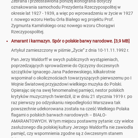
Zebrana i przedstawiona poniżej ikonografia dotyczy
oznakowania samochodu Prezydenta Rzeczypospolitej w
okresie lat 1927 - 1939, a więc po wprowadzeniu w życie w 1927
r. nowego wzoru Herbu Orła Białego wg projektu Prof.
Zygmunta Kamińskiego oraz nowego wzoru Chorągwi
Rzeczypospolitej.
Amarant i karmazyn. Spór o polskie barwy narodowe. [3,9 MB]
Artykuł zamieszczony w piśmie „Życie” z dnia 10-11.11.1992 r.
Pan Jerzy Waldorff w swych publicznych wystąpieniach,
poprzedzających sprowadzenie do Ojczyzny doczesnych
szczątków Ignacego Jana Paderewskiego, kilkakrotnie
wspominał o okolicznościach towarzyszących pierwszemu po I
Wojnie Światowej przyjazdowi wielkiego muzyka do Polski.
Opierając się na swej fenomenalnej pamięci, nestor polskich
krytyków muzycznych twierdził, iż w dniu 21 stycznia 1919 r. po
raz pierwszy po odzyskaniu niepodległości Warszawa tak
powszechnie udekorowana została na cześć Wielkiego Polaka
flagami o polskich barwach narodowych – BIAŁO-
AMARANTOWYCH. W tym miejscu postawmy pytanie: czy wielce
zasłużonego dla polskiej kultury Jerzego Waldorffa nie zawiodła
pamięć, czy wspomnienia zgodne są z ówczesnym stanem