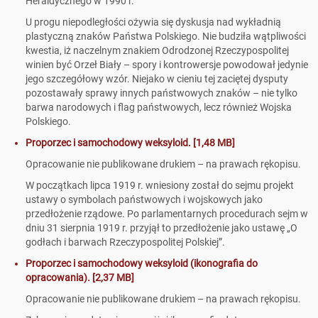
Heraldycznego w 1990 r.
U progu niepodległości ożywia się dyskusja nad wykładnią
plastyczną znaków Państwa Polskiego. Nie budziła wątpliwości
kwestia, iż naczelnym znakiem Odrodzonej Rzeczypospolitej
winien być Orzeł Biały – spory i kontrowersje powodował jedynie
jego szczegółowy wzór. Niejako w cieniu tej zaciętej dysputy
pozostawały sprawy innych państwowych znaków – nie tylko
barwa narodowych i flag państwowych, lecz również Wojska
Polskiego.
Proporzec i samochodowy weksyloid. [1,48 MB]
Opracowanie nie publikowane drukiem – na prawach rękopisu.
W początkach lipca 1919 r. wniesiony został do sejmu projekt
ustawy o symbolach państwowych i wojskowych jako
przedłożenie rządowe. Po parlamentarnych procedurach sejm w
dniu 31 sierpnia 1919 r. przyjął to przedłożenie jako ustawę „O
godłach i barwach Rzeczypospolitej Polskiej”.
Proporzec i samochodowy weksyloid (ikonografia do
opracowania). [2,37 MB]
Opracowanie nie publikowane drukiem – na prawach rękopisu.