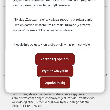
celu poprawy zadowolenia użytkowników.
Telefon
E-mail
Klikając „Zgadzam się” wyrażasz zgodę na przetwarzanie
Twoich danych w szerokim zakresie. Klikając „Zarządzaj
opcjami” możesz dokonać wyboru ustawień.
Wiadomość
Niezależnie od ustawień preferencji w naszym serwisie,
możesz również zarządzać ustawieniami prywatności
swojej przeglądarki. Więcej informacji o przetwarzaniu
Zarządzaj opcjami
danych znajdziesz w
Polityce prywatności.
Wyłącz wszystko
Zgadzam się
Wyrażam zgodę na przetwarzanie danych osobowych zgodnie z
ustawą o ochronie danych osobowych w związku z wysłaniem
zapytania przez formularz kontaktowy. Podanie danych jest
dobrowolne, ale niezbędne do przetworzenia zapytania.
Administratorem danych osobowych jest Polskie Towarzystwo
Weksylologiczne, 02-272 Warszawa, Rynek Starego Miasta
29/31REGON:
369240936.