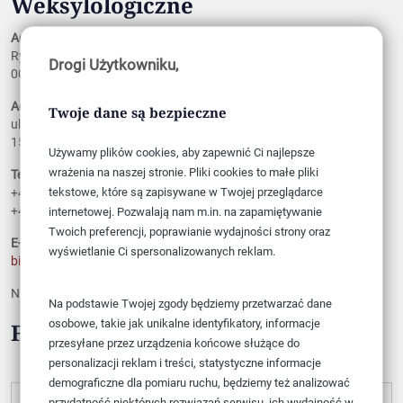
Weksylologiczne
Adres
Rynek Starego Miasta 31
Drogi Użytkowniku,
00-272 Warszawa
Adres korespondencyjny
Twoje dane są bezpieczne
ul. Gromadzka 4/23
15-769 Białystok
Używamy plików cookies, aby zapewnić Ci najlepsze
wrażenia na naszej stronie. Pliki cookies to małe pliki
Telefon
tekstowe, które są zapisywane w Twojej przeglądarce
+48 606 404 672
+48 504 191 493
internetowej. Pozwalają nam m.in. na zapamiętywanie
Twoich preferencji, poprawianie wydajności strony oraz
E-mail
wyświetlanie Ci spersonalizowanych reklam.
biuro@weksylologia.pl
Numer rachunku bankowego:
66 1140 2004 0000 3202 7756 8166
Na podstawie Twojej zgody będziemy przetwarzać dane
osobowe, takie jak unikalne identyfikatory, informacje
Formularz kontaktowy
przesyłane przez urządzenia końcowe służące do
personalizacji reklam i treści, statystyczne informacje
demograficzne dla pomiaru ruchu, będziemy też analizować
Imię i nazwisko
przydatność niektórych rozwiązań serwisu, ich wydajność w