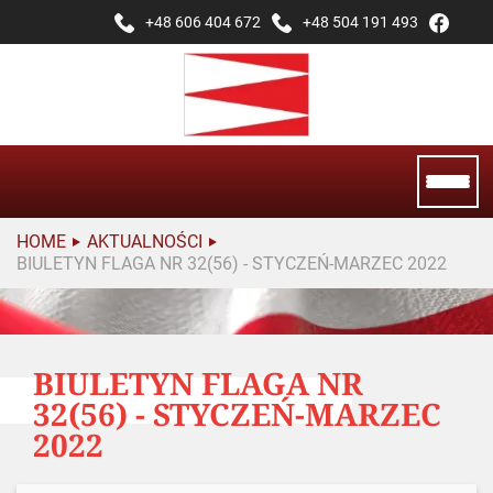
+48 606 404 672
+48 504 191 493
HOME
AKTUALNOŚCI
BIULETYN FLAGA NR 32(56) - STYCZEŃ-MARZEC 2022
BIULETYN FLAGA NR
32(56) - STYCZEŃ-MARZEC
2022