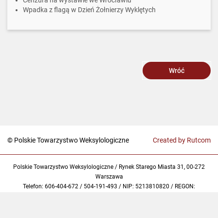
Cenzura na wystawie we Wrocławiu
Wpadka z flagą w Dzień Żołnierzy Wyklętych
Wróć
© Polskie Towarzystwo Weksylologiczne
Created by Rutcom
Polskie Towarzystwo Weksylologiczne / Rynek Starego Miasta 31, 00-272
Warszawa
Telefon: 606-404-672 / 504-191-493 / NIP: 5213810820 / REGON:
369240936 / KRS: 0000760732