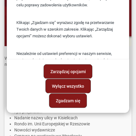
celu poprawy zadowolenia użytkowników.
Klikając „Zgadzam się” wyrażasz zgodę na przetwarzanie
Twoich danych w szerokim zakresie. Klikając „Zarządzaj
opcjami” możesz dokonać wyboru ustawień.
Niezależnie od ustawień preferencji w naszym serwisie,
W najnowszym numerze
Biuletynu FLAGA Nr 32(56)
- styczeń-
możesz również zarządzać ustawieniami prywatności
marzec 2022:
swojej przeglądarki. Więcej informacji o przetwarzaniu
Zarządzaj opcjami
danych znajdziesz w
Polityce prywatności.
Chorągwie milicji miejskich (straży obywatelskich) w XVII
wieku
Wyłącz wszystko
Chorągwie województw Królestwa Polskiego z 1826 roku
Sztandar krakowskiej grupy Związku Powstańców Śląskich
Polskie sztandary i proporce ze znakiem wyklętej swastyki
Zgadzam się
Nowa flaga stanu Missisipi
I po projekcie...
Nadanie nazwy ulicy w Kisielicach
Rondo im. Unii Europejskiej w Rzeszowie
Nowości wydawnicze