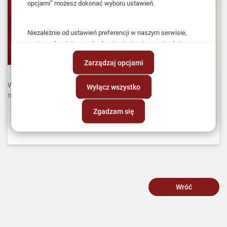
opcjami” możesz dokonać wyboru ustawień.
Niezależnie od ustawień preferencji w naszym serwisie,
możesz również zarządzać ustawieniami prywatności
swojej przeglądarki. Więcej informacji o przetwarzaniu
Zarządzaj opcjami
danych znajdziesz w
Polityce prywatności.
W najnowszym numerze
Biuletynu FLAGA Nr 4(28)
- styczeń-
Wyłącz wszystko
marzec 2015:
Zgadzam się
Flagi na morzu
Liberland nowe "państwo" w Europie
Wróć