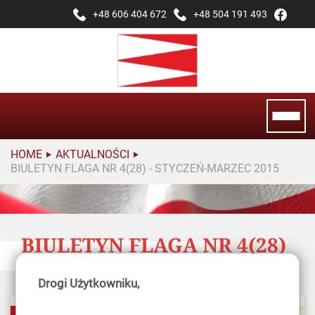
+48 606 404 672
+48 504 191 493
HOME
AKTUALNOŚCI
BIULETYN FLAGA NR 4(28) - STYCZEŃ-MARZEC 2015
BIULETYN FLAGA NR 4(28)
- STYCZEŃ-MARZEC 2015
Drogi Użytkowniku,